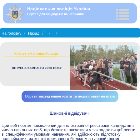
Національна поліція України
Портал для кандидатів на навчання
На головну
Назад
МАЙБУТНІМ ПОЛІЦЕЙСЬКИМ!
ВСТУПНА КАМПАНІЯ 2026 РОКУ
Обрати заклад вищої освіти та подати заяву на вступ
Шановні відвідувачі!
Цей веб-портал призначений для електронної реєстрації кандидатів з
числа цивільних осіб, що бажають навчатися у закладах вищої освіти
зі специфічними умовами навчання, які здійснюють підготовку
поліцейських, за кошти державного бюджету на денній формі