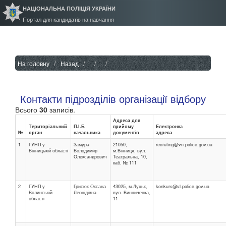
НАЦІОНАЛЬНА ПОЛІЦІЯ УКРАЇНИ
Портал для кандидатів на навчання
На головну
Назад
Контакти підрозділів організації відбору
Всього
30
записів.
Адреса для
Територіальний
П.І.Б.
прийому
Електронна
№
орган
начальника
документів
адреса
1
ГУНП у
Замура
21050,
recruting@vn.police.gov.ua
Вінницькій області
Володимир
м.Вінниця, вул.
Олександрович
Театральна, 10,
каб. № 111
2
ГУНП у
Грисюк Оксана
43025, м.Луцьк,
konkurs@vl.police.gov.ua
Волинській
Леонідівна
вул. Винниченка,
області
11