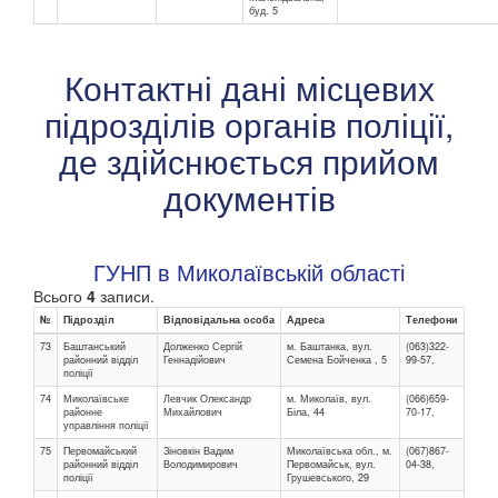
буд. 5
Контактні дані місцевих
підрозділів органів поліції,
де здійснюється прийом
документів
ГУНП в Миколаївській області
Всього
4
записи.
№
Підрозділ
Відповідальна особа
Адреса
Телефони
73
Баштанський
Долженко Сергій
м. Баштанка, вул.
(063)322-
районний відділ
Геннадійович
Семена Бойченка , 5
99-57,
поліції
74
Миколаївське
Левчик Олександр
м. Миколаїв, вул.
(066)659-
районне
Михайлович
Біла, 44
70-17,
управління поліції
75
Первомайський
Зіновкін Вадим
Миколаївська обл., м.
(067)867-
районний відділ
Володимирович
Первомайськ, вул.
04-38,
поліції
Грушевського, 29