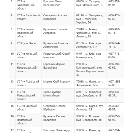
6
УСР в
Криштоп Ольга
88000, м. Ужгород,
(093)552-
Закарпатській
Валентинівна
вул. Можайського, 3
05-04,
області
7
УСР в Запорізькій
Овчаренко Альона
69126, м. Запоріжжя,
(066)471-
області
Вікторівна
вул. Незалежної
97-58,
України, 56
8
УСР в Івано-
Рудакевич Наталія
76018, м. Івано-
(099)967-
Франківській
Андріївна
Франківськ, вул. Б.
63-11,
області
Лепкого, 28
9
УСР у м. Києві
Кузьмічова Наталія
03150, м. Київ, вул.
(050)644-
Анатоліївна
Антоновича, 114
71-18,
10
УСР в Київській
Решетовський Сергій
04071, м. Київ, вул.
(067)716-
області
Іванович
Межигірська, 8
60-92,
11
УСР в
Горбенко Марина
25000, м.
(066)789-
Кіровоградській
Валеріївна
Кропивницький, вул.
60-66,
області
Велика Перспективна,
30
13
УСР у Львівській
Марків Юрій Ігорович
79018, м. Львів, вул.
(067) 265-
області
Федьковича, 50а
52-88,
14
УСР в
Лоран Дмитро
54001, м. Миколаїв,
(063)530-
Миколаївській
Миколайович
вул. Декабристів, 5
46-37,
області
15
УСР в Одеській
Сергієнко Олексій
65048, м. Одеса, вул.
(093)062-
області
Юрійович
Осипова, 23
42-59,
16
УСР в
Рудецька Оксана
36000, м. Полтава,
(050)056-
Полтавській
Василівна
вул. Соборності, 38
61-99,
області
17
УСР в
Покотило Олександр
33000, м. Рівне, вул.
(097)754-