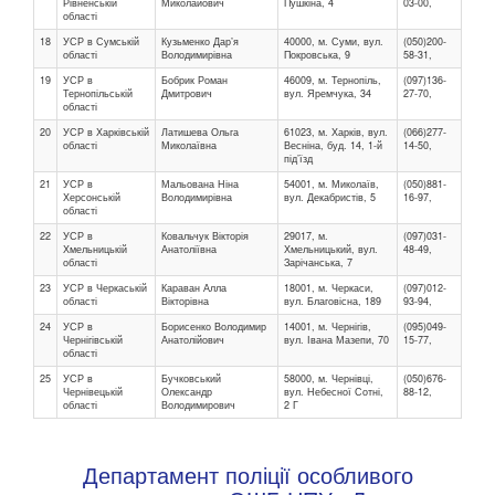
Рівненській
Миколайович
Пушкіна, 4
03-00,
області
18
УСР в Сумській
Кузьменко Дарʼя
40000, м. Суми, вул.
(050)200-
області
Володимирівна
Покровська, 9
58-31,
19
УСР в
Бобрик Роман
46009, м. Тернопіль,
(097)136-
Тернопільській
Дмитрович
вул. Яремчука, 34
27-70,
області
20
УСР в Харківській
Латишева Ольга
61023, м. Харків, вул.
(066)277-
області
Миколаївна
Весніна, буд. 14, 1-й
14-50,
під’їзд
21
УСР в
Мальована Ніна
54001, м. Миколаїв,
(050)881-
Херсонській
Володимирівна
вул. Декабристів, 5
16-97,
області
22
УСР в
Ковальчук Вікторія
29017, м.
(097)031-
Хмельницькій
Анатоліївна
Хмельницький, вул.
48-49,
області
Зарічанська, 7
23
УСР в Черкаській
Караван Алла
18001, м. Черкаси,
(097)012-
області
Вікторівна
вул. Благовісна, 189
93-94,
24
УСР в
Борисенко Володимир
14001, м. Чернігів,
(095)049-
Чернігівській
Анатолійович
вул. Івана Мазепи, 70
15-77,
області
25
УСР в
Бучковський
58000, м. Чернівці,
(050)676-
Чернівецькій
Олександр
вул. Небесної Сотні,
88-12,
області
Володимирович
2 Г
Департамент поліції особливого