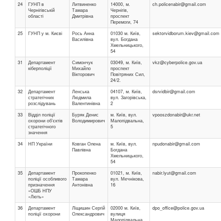
24
ГУНП в
Литвиненко
14000, м.
ch.policenabir@gmail.com
Чернігівській
Тамара
Чернігів,
області
Дмитрівна
проспект
Перемоги, 74
25
ГУНП у м. Києві
Рось Анна
01030 м. Київ,
sektorvidborum.kiev@gmail.com
Василівна
вул. Богдана
Хмельницького,
54
31
Департамент
Симончук
03049, м. Київ,
vkz@cyberpolice.gov.ua
кіберполіції
Михайло
проспект
Вікторович
Повітряних Сил,
24/2.
32
Департамент
Ленська
04107, м. Київ,
dsrvidbir@gmail.com
стратегічних
Людмила
вул. Загорівська,
розслідувань
Валентинівна
2
33
Відділ поліції
Буряк Денис
м. Київ, вул.
vpooszdonabir@ukr.net
охорони об'єктів
Володимирович
Малопідвальна,
стратегічного
5
значення
34
НП України
Ковган Олена
м. Київ, вул.
npudonabir@gmail.com
Павлівна
Богдана
Хмельницького,
54
35
Департамент
Прокопенко
01021, м. Київ,
nabir.lyut@gmail.com
поліції особливого
Тамара
вул. Мечнікова,
призначення
Антонівна
16
«ОШБ НПУ
«Лють»
36
Департамент
Ліщишин Сергій
02000 м. Київ,
dpo_office@police.gov.ua
поліції охорони
Олександрович
вулиця
Малопідвальна,