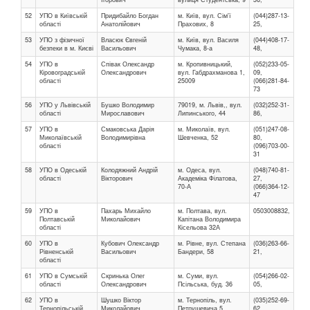
52
УПО в Київській
Придибайло Богдан
м. Київ, вул. Сім'ї
(044)287-13-
області
Анатолійович
Прахових, 8
25,
53
УПО з фізичної
Власюк Євгеній
м. Київ, вул. Василя
(044)408-17-
безпеки в м. Києві
Васильович
Чумака, 8-а
48,
54
УПО в
Співак Олександр
м. Кропивницький,
(052)233-05-
Кіровоградській
Олександрович
вул. Габдрахманова 1,
09,
області
25009
(066)281-84-
73
56
УПО у Львівській
Бушко Володимир
79019, м. Львів,, вул.
(032)252-31-
області
Мирославович
Липинського, 44
86,
57
УПО в
Смаковська Дарія
м. Миколаїв, вул.
(051)247-08-
Миколаївській
Володимирівна
Шевченка, 52
80,
області
(096)703-00-
31
58
УПО в Одеській
Колодяжний Андрій
м. Одеса, вул.
(048)740-81-
області
Вікторович
Академіка Філатова,
27,
70-А
(066)364-12-
47
59
УПО в
Пахарь Михайло
м. Полтава, вул.
0503008832,
Полтавській
Миколайович
Капітана Володимира
області
Кісельова 32А
60
УПО в
Кубович Олександр
м. Рівне, вул. Степана
(036)263-66-
Рівненській
Васильович
Бандери, 58
21,
області
61
УПО в Сумській
Скринька Олег
м. Суми, вул.
(054)266-02-
області
Олександрович
Псільська, буд. 36
05,
62
УПО в
Шушко Віктор
м. Тернопіль, вул.
(035)252-69-
Тернопільській
Миколайович
Петрушевича 5
62,