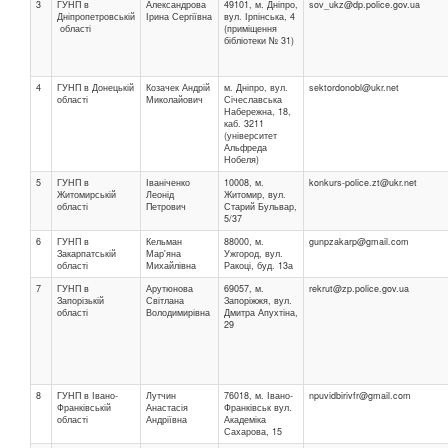
3
ГУНП в
Александрова
49101, м. Дніпро,
sov_ukz@dp.police.gov.ua
Дніпропетровській
Ірина Сергіївна
вул. Ірпінська, 4
області
(приміщення
бібліотеки № 31)
4
ГУНП в Донецькій
Козачек Андрій
м. Дніпро, вул.
sektordonobl@ukr.net
області
Миколайович
Січеславська
Набережна, 18,
каб. 3211
(університет
Альфреда
Нобеля)
5
ГУНП в
Іваніченко
10008, м.
konkurs-police.zt@ukr.net
Житомирській
Леонід
Житомир, вул.
області
Петрович
Старий Бульвар,
5/37
6
ГУНП в
Кельман
88000, м.
gunpzakarp@gmail.com
Закарпатській
Мар'яна
Ужгород, вул.
області
Михайлівна
Ракоці, буд. 13а
7
ГУНП в
Арутюнова
69057, м.
rekrut@zp.police.gov.ua
Запорізькій
Світлана
Запоріжжя, вул.
області
Володимирівна
Дмитра Апухтіна,
29
8
ГУНП в Івано-
Лутчин
76018, м. Івано-
npuvidbirivfr@gmail.com
Франківській
Анастасія
Франківськ вул.
області
Андріївна
Академіка
Сахарова, 15