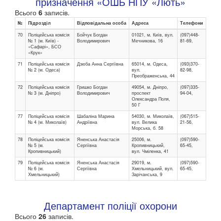
призначення «ОШБ НПУ «Лють»
Всього
6
записів.
№
Підрозділ
Відповідальна особа
Адреса
Телефони
70
Поліцейська комісія
Бойчук Богдан
01021, м. Київ, вул.
(097)448-
№ 1 (м. Київ) -
Володимирович
Мечникова, 16
81-69,
«Сафарі», БСО
«Крук»
71
Поліцейська комісія
Дзюба Анна Сергіївна
65014, м. Одеса,
(093)370-
№ 2 (м. Одеса)
вул.
82-98,
Преображенська, 44
72
Поліцейська комісія
Гришко Богдан
49054, м. Дніпро,
(097)335-
№ 3 (м. Дніпро)
Володимирович
проспект
94-04,
Олександра Поля,
50 Г
77
Поліцейська комісія
Шабаліна Марина
54030, м. Миколаїв,
(067)515-
№ 4 (м. Миколаїв)
Андріївна
вул. Велика
21-56,
Морська, б. 58
78
Поліцейська комісія
Яненська Анастасія
25006, м.
(097)590-
№ 5 (м.
Сергіївна
Кропивницький,
65-45,
Кропивницький)
вул. Чміленка, 41
79
Поліцейська комісія
Яненська Анастасія
29019, м.
(097)590-
№ 6 (м.
Сергіївна
Хмельницький, вул.
65-45,
Хмельницький)
Зарічанська, 9
Департамент поліції охорони
Всього
26
записів.