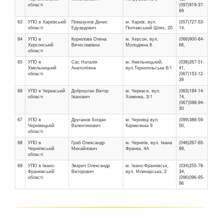
області
(097)919-37-
69
63
УПО в Харківській
Помазунов Денис
м. Харків, вул.
(057)727-53-
області
Едуардович
Полтавський Шлях, 20
14,
64
УПО в
Корнілова Олена
м. Херсон, вул.
(066)900-84-
Херсонській
Вячеславівна
Молодіжна 6
66,
області
65
УПО в
Сас Наталія
м. Хмельницький,
(038)267-51-
Хмельницькій
Анатоліївна
вул.Тернопільська 6/1
41,
області
(067)153-12-
39
66
УПО в Черкаській
Доброштан Віктор
м. Черкаси, вул.
(063)184-14-
області
Іванович
Хоменка, 3/1
74,
(067)598-94-
30
67
УПО в
Друганов Богдан
м. Чернівці вул.
(099)388-59-
Чернівецькій
Валентинович
Кармелюка 9
50,
області
68
УПО в
Граб Олександр
м. Чернігів, вул. Івана
(046)267-65-
Чернігівській
Михайлович
Франка, 4А
89,
області
69
УПО в Івано-
Зварич Олександр
м. Івано-Франківськ,
(034)255-78-
Франківській
Вікторович
вул. Млинарська, 2
34,
області
(096)096-95-
96