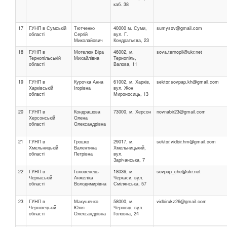
каб. 38
17
ГУНП в Сумській
Тютченко
40000 м. Суми,
sumysov@gmail.com
області
Сергій
вул. Г.
Миколайович
Кондратьєва, 23
18
ГУНП в
Мотелюк Віра
46002, м.
sova.ternopil@ukr.net
Тернопільській
Михайлівна
Тернопіль,
області
Валова, 11
19
ГУНП в
Курочка Анна
61002, м. Харків,
sektor.sovpap.kh@gmail.com
Харківській
Ігорівна
вул. Жон
області
Мироносиць, 13
20
ГУНП в
Кондрашова
73000, м. Херсон
novnabir23@gmail.com
Херсонській
Олена
області
Олександрівна
21
ГУНП в
Грошко
29017, м.
sektor.vidbir.hm@gmail.com
Хмельницькій
Валентина
Хмельницький,
області
Петрівна
вул.
Зарічанська, 7
22
ГУНП в
Головенець
18036, м.
sovpap_che@ukr.net
Черкаській
Анжеліка
Черкаси, вул.
області
Володимирівна
Смілянська, 57
23
ГУНП в
Макушенко
58000, м.
vidbirukz26@gmail.com
Чернівецькій
Юлія
Чернівці, вул.
області
Олександрівна
Головна, 24