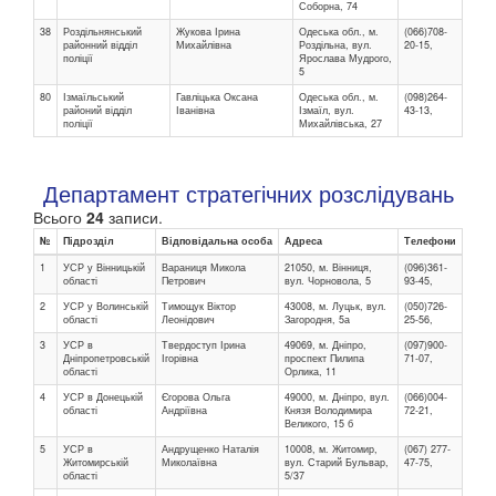
Соборна, 74
38
Роздільнянський
Жукова Ірина
Одеська обл., м.
(066)708-
районний відділ
Михайлівна
Роздільна, вул.
20-15,
поліції
Ярослава Мудрого,
5
80
Ізмаїльський
Гавліцька Оксана
Одеська обл., м.
(098)264-
районий відділ
Іванівна
Ізмаїл, вул.
43-13,
поліції
Михайлівська, 27
Департамент стратегічних розслідувань
Всього
24
записи.
№
Підрозділ
Відповідальна особа
Адреса
Телефони
1
УСР у Вінницькій
Вараниця Микола
21050, м. Вінниця,
(096)361-
області
Петрович
вул. Чорновола, 5
93-45,
2
УСР у Волинській
Тимощук Віктор
43008, м. Луцьк, вул.
(050)726-
області
Леонідович
Загородня, 5а
25-56,
3
УСР в
Твердоступ Ірина
49069, м. Дніпро,
(097)900-
Дніпропетровській
Ігорівна
проспект Пилипа
71-07,
області
Орлика, 11
4
УСР в Донецькій
Єгорова Ольга
49000, м. Дніпро, вул.
(066)004-
області
Андріївна
Князя Володимира
72-21,
Великого, 15 б
5
УСР в
Андрущенко Наталія
10008, м. Житомир,
(067) 277-
Житомирській
Миколаївна
вул. Старий Бульвар,
47-75,
області
5/37