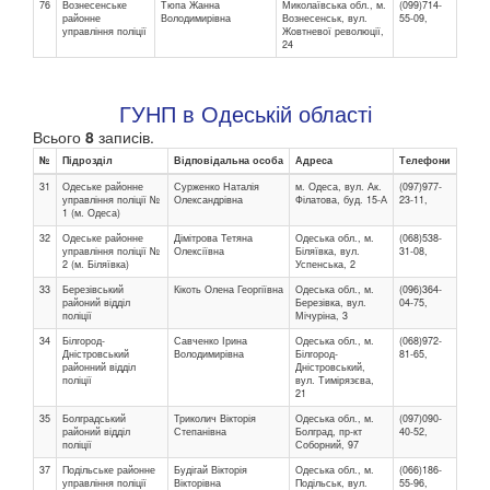
76
Вознесенське
Тюпа Жанна
Миколаївська обл., м.
(099)714-
районне
Володимирівна
Вознесенськ, вул.
55-09,
управління поліції
Жовтневої революції,
24
ГУНП в Одеській області
Всього
8
записів.
№
Підрозділ
Відповідальна особа
Адреса
Телефони
31
Одеське районне
Сурженко Наталія
м. Одеса, вул. Ак.
(097)977-
управління поліції №
Олександрівна
Філатова, буд. 15-А
23-11,
1 (м. Одеса)
32
Одеське районне
Дімітрова Тетяна
Одеська обл., м.
(068)538-
управління поліції №
Олексіївна
Біляївка, вул.
31-08,
2 (м. Біляївка)
Успенська, 2
33
Березівський
Кікоть Олена Георгіївна
Одеська обл., м.
(096)364-
районий відділ
Березівка, вул.
04-75,
поліції
Мічуріна, 3
34
Білгород-
Савченко Ірина
Одеська обл., м.
(068)972-
Дністровський
Володимирівна
Білгород-
81-65,
районний відділ
Дністровський,
поліції
вул. Тимірязєва,
21
35
Болградський
Триколич Вікторія
Одеська обл., м.
(097)090-
районий відділ
Степанівна
Болград, пр-кт
40-52,
поліції
Соборний, 97
37
Подільське районне
Будігай Вікторія
Одеська обл., м.
(066)186-
управління поліції
Вікторівна
Подільськ, вул.
55-96,