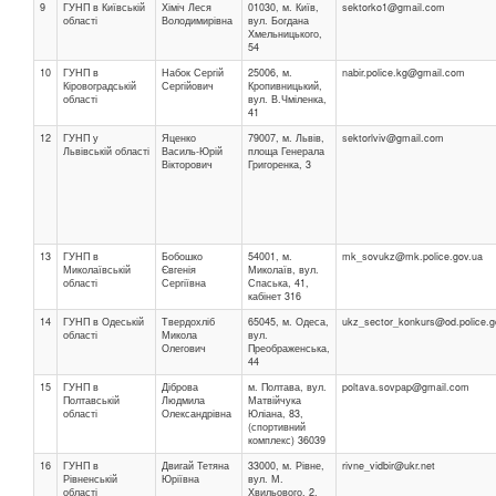
9
ГУНП в Київській
Хіміч Леся
01030, м. Київ,
sektorko1@gmail.com
області
Володимирівна
вул. Богдана
Хмельницького,
54
10
ГУНП в
Набок Сергій
25006, м.
nabir.police.kg@gmail.com
Кіровоградській
Сергійович
Кропивницький,
області
вул. В.Чміленка,
41
12
ГУНП у
Яценко
79007, м. Львів,
sektorlviv@gmail.com
Львівській області
Василь-Юрій
площа Генерала
Вікторович
Григоренка, 3
13
ГУНП в
Бобошко
54001, м.
mk_sovukz@mk.police.gov.ua
Миколаївській
Євгенія
Миколаїв, вул.
області
Сергіївна
Спаська, 41,
кабінет 316
14
ГУНП в Одеській
Твердохліб
65045, м. Одеса,
ukz_sector_konkurs@od.police.g
області
Микола
вул.
Олегович
Преображенська,
44
15
ГУНП в
Діброва
м. Полтава, вул.
poltava.sovpap@gmail.com
Полтавській
Людмила
Матвійчука
області
Олександрівна
Юліана, 83,
(спортивний
комплекс) 36039
16
ГУНП в
Двигай Тетяна
33000, м. Рівне,
rivne_vidbir@ukr.net
Рівненській
Юріївна
вул. М.
області
Хвильового, 2,