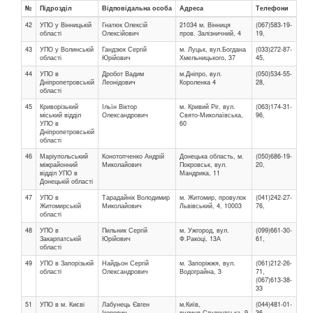
№
Підрозділ
Відповідальна особа
Адреса
Телефони
42
УПО у Вінницькій
Гнатюк Олексій
21034 м. Вінниця
(067)583-19-
області
Олексійович
пров. Залізничний, 4
19,
43
УПО у Волинській
Гандзюк Сергій
м. Луцьк, вул.Богдана
(033)272-87-
області
Юрійович
Хмельницького, 37
45,
44
УПО в
Дробот Вадим
м.Дніпро, вул.
(050)534-55-
Дніпропетровській
Леонідович
Короленка 4
28,
області
45
Криворізький
Ільїн Віктор
м. Кривий Ріг, вул.
(063)174-31-
міський відділ
Олександрович
Свято-Миколаївська,
96,
УПО в
60
Дніпропетровській
області
46
Маріупольський
Конотопченко Андрій
Донецька область, м.
(050)686-19-
міжрайонний
Миколайович
Покровськ, вул.
20,
відділ УПО в
Мандрика, 11
Донецькій області
47
УПО в
Тарадайнік Володимир
м. Житомир, провулок
(041)242-27-
Житомирській
Миколайович
Львівський, 4, 10003
76,
області
48
УПО в
Пильник Сергій
м. Ужгород, вул.
(099)661-30-
Закарпатській
Юрійович
Ф.Ракоці, 13А
61,
області
49
УПО в Запорізькій
Найдьон Сергій
м. Запоріжжя, вул.
(061)212-26-
області
Олександрович
Водограйна, 3
71,
(067)613-38-
33
51
УПО в м. Києві
Лабунець Євген
м.Київ,
(044)481-01-
Ігорович
вулиця Студентська, 9
36,