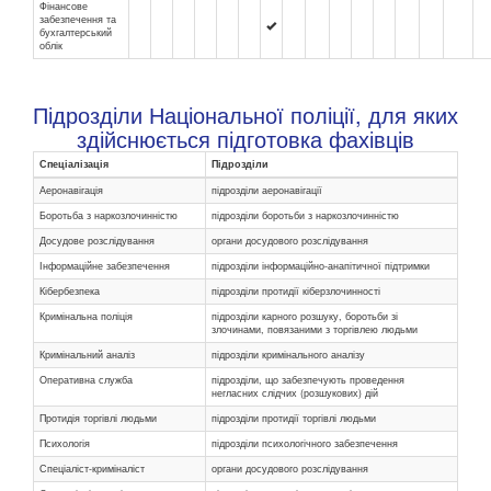
Фінансове
забезпечення та
бухгалтерський
облік
Підрозділи Національної поліції, для яких
здійснюється підготовка фахівців
Спеціалізація
Підрозділи
Аеронавігація
підрозділи аеронавігації
Боротьба з наркозлочинністю
підрозділи боротьби з наркозлочинністю
Досудове розслідування
органи досудового розслідування
Інформаційне забезпечення
підрозділи інформаційно-анапітичної підтримки
Кібербезпека
підрозділи протидії кіберзлочинності
Кримінальна поліція
підрозділи карного розшуку, боротьби зі
злочинами, повязаними з торгівлею людьми
Кримінальний аналіз
підрозділи кримінального аналізу
Оперативна служба
підрозділи, що забезпечують проведення
негласних слідчих (розшукових) дій
Протидія торгівлі людьми
підрозділи протидії торгівлі людьми
Психологія
підрозділи психологічного забезпечення
Спеціаліст-криміналіст
органи досудового розслідування