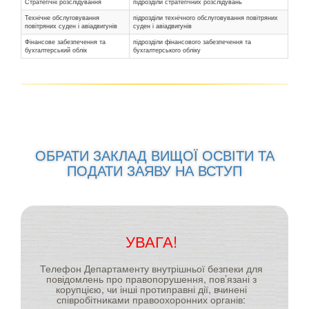
Стратегічні розслідування
підрозділи стратегічних розслідувань
Технічне обслуговування
підрозділи технічного обслуговування повітряних
повітряних суден і авіадвигунів
суден і авіадвигунів
Фінансове забезпечення та
підрозділи фінансового забезпечення та
бухгалтерський облік
бухгалтерського обліку
ОБРАТИ ЗАКЛАД ВИЩОЇ ОСВІТИ ТА
ПОДАТИ ЗАЯВУ НА ВСТУП
УВАГА!
Телефон Департаменту внутрішньої безпеки для
повідомлень про правопорушення, пов’язані з
корупцією, чи інші протиправні дії, вчинені
співробітниками правоохоронних органів: