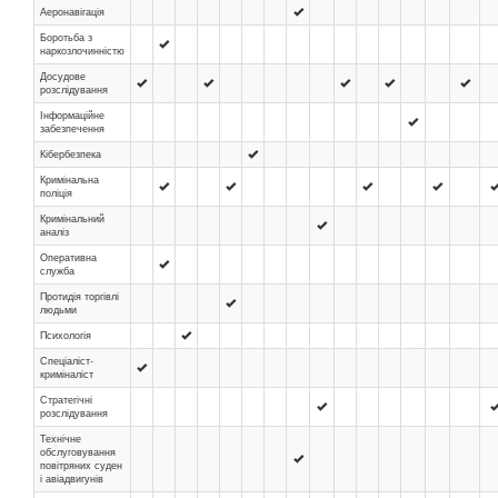
Аеронавігація
Боротьба з
наркозлочинністю
Досудове
розслідування
Інформаційне
забезпечення
Кібербезпека
Кримінальна
поліція
Кримінальний
аналіз
Оперативна
служба
Протидія торгівлі
людьми
Психологія
Спеціаліст-
криміналіст
Стратегічні
розслідування
Технічне
обслуговування
повітряних суден
і авіадвигунів