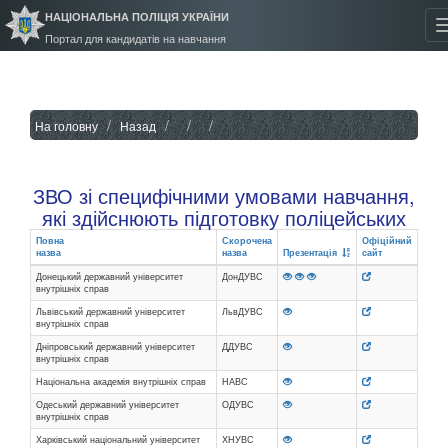
НАЦІОНАЛЬНА ПОЛІЦІЯ УКРАЇНИ
Портал для кандидатів на навчання
На головну
Назад
ЗВО зі специфічними умовами навчання,
які здійснюють підготовку поліцейських
Повна
Скорочена
Офіційний
назва
назва
Презентація
сайт
Донецький державний університет
ДонДУВС
внутрішніх справ
Львівський державний університет
ЛьвДУВС
внутрішніх справ
Дніпровський державний університет
ДДУВС
внутрішніх справ
Національна академія внутрішніх справ
НАВС
Одеський державний університет
ОДУВС
внутрішніх справ
Харківський національний університет
ХНУВС