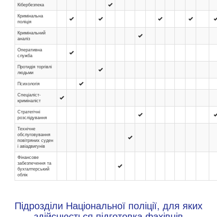
Кібербезпека
Кримінальна
поліція
Кримінальний
аналіз
Оперативна
служба
Протидія торгівлі
людьми
Психологія
Спеціаліст-
криміналіст
Стратегічні
розслідування
Технічне
обслуговування
повітряних суден
і авіадвигунів
Фінансове
забезпечення та
бухгалтерський
облік
Підрозділи Національної поліції, для яких
здійснюється підготовка фахівців