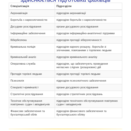
Спеціалізація
Підрозділи
Аеронавігація
підрозділи аеронавігації
Боротьба з наркозлочинністю
підрозділи боротьби з наркозлочинністю
Досудове розслідування
органи досудового розслідування
Інформаційне забезпечення
підрозділи інформаційно-анапітичної підтримки
Кібербезпека
підрозділи протидії кіберзлочинності
Кримінальна поліція
підрозділи карного розшуку, боротьби зі
злочинами, повязаними з торгівлею людьми
Кримінальний аналіз
підрозділи кримінального аналізу
Оперативна служба
підрозділи, що забезпечують проведення
негласних слідчих (розшукових) дій
Протидія торгівлі людьми
підрозділи протидії торгівлі людьми
Психологія
підрозділи психологічного забезпечення
Спеціаліст-криміналіст
органи досудового розслідування
Стратегічні розслідування
підрозділи стратегічних розслідувань
Технічне обслуговування
підрозділи технічного обслуговування повітряних
повітряних суден і авіадвигунів
суден і авіадвигунів
Фінансове забезпечення та
підрозділи фінансового забезпечення та
бухгалтерський облік
бухгалтерського обліку